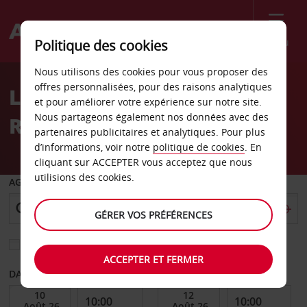
Menu
Politique des cookies
Welcome
Nous utilisons des cookies pour vous proposer des
to
offres personnalisées, pour des raisons analytiques
Location de voiture au
Avis
et pour améliorer votre expérience sur notre site.
Nous partageons également nos données avec des
Royaume-Uni
partenaires publicitaires et analytiques. Pour plus
d’informations, voir notre
politique de cookies
. En
cliquant sur ACCEPTER vous acceptez que nous
utilisions des cookies.
AGENCE DE DÉPART
GÉRER VOS PRÉFÉRENCES
Sélectionnez une autre agence de retour
ACCEPTER ET FERMER
DATE DE DÉBUT
DATE DE FIN