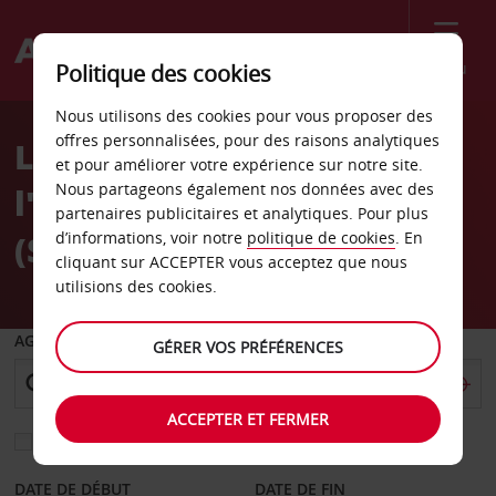
Menu
Politique des cookies
Welcome
Nous utilisons des cookies pour vous proposer des
to
offres personnalisées, pour des raisons analytiques
La location de voiture à
Avis
et pour améliorer votre expérience sur notre site.
Nous partageons également nos données avec des
l'aéroport de Stansted
partenaires publicitaires et analytiques. Pour plus
(STN)
d’informations, voir notre
politique de cookies
. En
cliquant sur ACCEPTER vous acceptez que nous
utilisions des cookies.
AGENCE DE DÉPART
GÉRER VOS PRÉFÉRENCES
ACCEPTER ET FERMER
Sélectionnez une autre agence de retour
DATE DE DÉBUT
DATE DE FIN