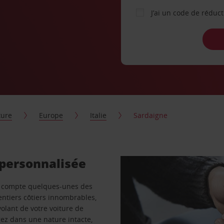
J’ai un code de réduc
ture
Europe
Italie
Sardaigne
 personnalisée
gne compte quelques-unes des
ntiers côtiers innombrables,
volant de votre voiture de
ngez dans une nature intacte,