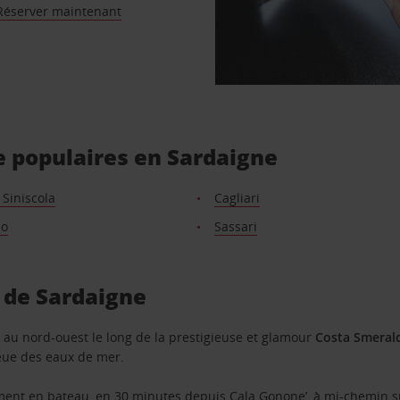
Réserver maintenant
e populaires en Sardaigne
Siniscola
Cagliari
no
Sassari
s de Sardaigne
t au nord-ouest le long de la prestigieuse et glamour
Costa Smeral
eue des eaux de mer.
uement en bateau, en 30 minutes depuis
Cala Gonone’, à mi-chemin sur