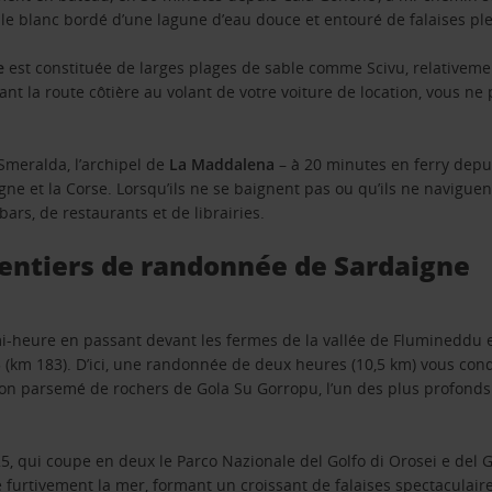
able blanc bordé d’une lagune d’eau douce et entouré de falaises ple
e
est constituée de larges plages de sable comme Scivu, relativem
nt la route côtière au volant de votre voiture de location, vous ne 
 Smeralda, l’archipel de
La Maddalena
– à 20 minutes en ferry depu
gne et la Corse. Lorsqu’ils ne se baignent pas ou qu’ils ne naviguen
ars, de restaurants et de librairies.
 sentiers de randonnée de Sardaigne
-heure en passant devant les fermes de la vallée de Flumineddu en 
 (km 183). D’ici, une randonnée de deux heures (10,5 km) vous cond
on parsemé de rochers de Gola Su Gorropu, l’un des plus profonds
5, qui coupe en deux le Parco Nazionale del Golfo di Orosei e del 
furtivement la mer, formant un croissant de falaises spectaculai