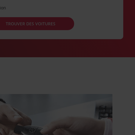
tion
TROUVER DES VOITURES