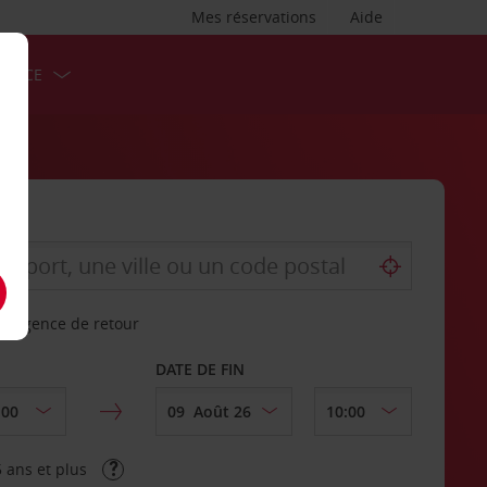
Mes réservations
Aide
ERVICE
re agence de retour
DATE DE FIN
 ans et plus