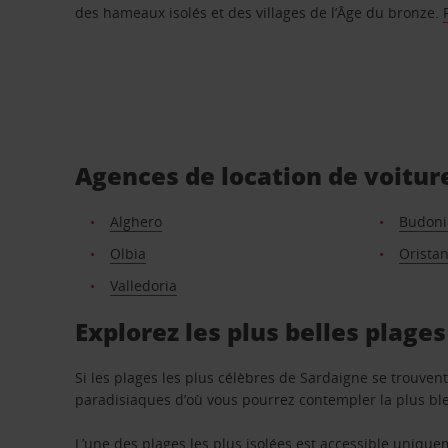
des hameaux isolés et des villages de l’Âge du bronze.
Agences de location de voitur
Alghero
Budoni 
Olbia
Orista
Valledoria
Explorez les plus belles plage
Si les plages les plus célèbres de Sardaigne se trouven
paradisiaques d’où vous pourrez contempler la plus bl
L’une des plages les plus isolées est accessible uniq