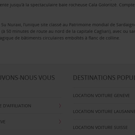
ente jusqu’à la spectaculaire baie rocheuse Cala Goloritzè. Comptez
e Su Nuraxi, l’unique site classé au Patrimoine mondial de Sardaig
 (à 50 minutes de route au nord de la capitale Cagliari), avec ou sa
agique de bâtiments circulaires emboîtés à flanc de colline.
UVONS-NOUS VOUS
DESTINATIONS POPU
LOCATION VOITURE GENEVE
D'AFFILIATION
LOCATION VOITURE LAUSANN
IVE
LOCATION VOITURE SUISSE