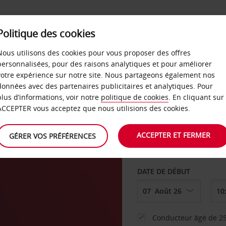
SERVICES &
Politique des cookies
ENTREPRISES
LIBRE-S
LOCATION
Nous utilisons des cookies pour vous proposer des offres
personnalisées, pour des raisons analytiques et pour améliorer
votre expérience sur notre site. Nous partageons également nos
ture
données avec des partenaires publicitaires et analytiques. Pour
plus d’informations, voir notre
politique de cookies
. En cliquant sur
AGENCE DE DÉPART
ACCEPTER vous acceptez que nous utilisions des cookies.
ACCEPTER ET FERMER
GÉRER VOS PRÉFÉRENCES
Sélectionnez une aut
DATE DE DÉBUT
Conducteur âgé de 25