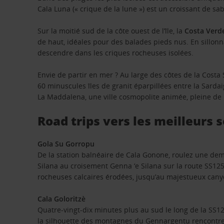
Cala Luna (« crique de la lune ») est un croissant de s
Sur la moitié sud de la côte ouest de l’île, la
Costa Verd
de haut, idéales pour des balades pieds nus. En sillonna
descendre dans les criques rocheuses isolées.
Envie de partir en mer ? Au large des côtes de la Costa
60 minuscules îles de granit éparpillées entre la Sardai
La Maddalena, une ville cosmopolite animée, pleine de b
Road trips vers les meilleurs
Gola Su Gorropu
De la station balnéaire de Cala Gonone, roulez une demi
Silana au croisement Genna ‘e Silana sur la route SS125
rocheuses calcaires érodées, jusqu’au majestueux cany
Cala Goloritzè
Quatre-vingt-dix minutes plus au sud le long de la SS12
la silhouette des montagnes du Gennargentu rencontre 