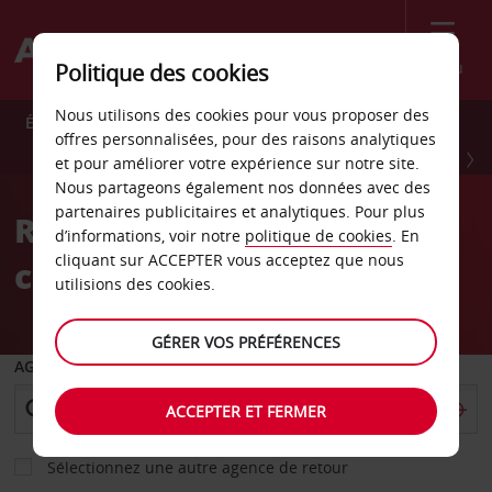
Menu
Politique des cookies
Nous utilisons des cookies pour vous proposer des
Économisez 10 % toute l’année avec Avis Preferred.
offres personnalisées, pour des raisons analytiques
INSCRIVEZ-VOUS GRATUITEMENT
et pour améliorer votre expérience sur notre site.
Nous partageons également nos données avec des
partenaires publicitaires et analytiques. Pour plus
Réservez en toute
d’informations, voir notre
politique de cookies
. En
cliquant sur ACCEPTER vous acceptez que nous
confiance
utilisions des cookies.
GÉRER VOS PRÉFÉRENCES
AGENCE DE DÉPART
ACCEPTER ET FERMER
Sélectionnez une autre agence de retour