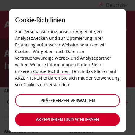
Cookie-Richtlinien
Menü
Zur Personalisierung unserer Angebote, zu
Analysezwecken und zur Optimierung Ihrer
Erfahrung auf unserer Website benutzen wir
Avis buchen. Gutes Gefühl
Cookies. Wir geben auch Daten an
vertrauenswürdige Werbe- und Analysepartner
inklusive.
weiter. Weitere Informationen finden Sie in
unseren
Cookie-Richtlinien
. Durch das Klicken auf
AKZEPTIEREN erklären Sie sich mit der Verwendung
von Cookies einverstanden.
ABHOLEN VON
PRÄFERENZEN VERWALTEN
Eine andere Rückgabestation auswählen
AKZEPTIEREN UND SCHLIESSEN
ANFANGSDATUM
ENDDATUM