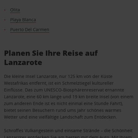
Olita
Playa Blanca
Puerto Del Carmen
Planen Sie Ihre Reise auf
Lanzarote
Die kleine Insel Lanzarote, nur 125 km von der Küste
Westafrikas entfernt, ist ein Schmelztiegel kultureller
Einflüsse. Das zum UNESCO-Biosphärenreservat ernannte
Lanzarote, eine 60 km lange und 19 km breite Insel (von einem
zum anderen Ende ist es nicht einmal eine Stunde Fahrt),
bietet seinen Besuchern rund ums Jahr schönes warmes
Wetter und eine vielfältige Landschaft zum Entdecken.
Schroffes Vulkangestein und einsame Strände – die Schönheit
Lanzarotes entdecken Sie am besten mit dem Auto. Mit Ihrem