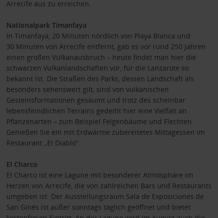
Arrecife aus zu erreichen.
Nationalpark Timanfaya
In Timanfaya, 20 Minuten nördlich von Playa Blanca und
30 Minuten von Arrecife entfernt, gab es vor rund 250 Jahren
einen großen Vulkanausbruch – heute findet man hier die
schwarzen Vulkanlandschaften vor, für die Lanzarote so
bekannt ist. Die Straßen des Parks, dessen Landschaft als
besonders sehenswert gilt, sind von vulkanischen
Gesteinsformationen gesäumt und trotz des scheinbar
lebensfeindlichen Terrains gedeiht hier eine Vielfalt an
Pflanzenarten – zum Beispiel Feigenbäume und Flechten.
Genießen Sie ein mit Erdwärme zubereitetes Mittagessen im
Restaurant „El Diablo“.
El Charco
El Charco ist eine Lagune mit besonderer Atmosphäre im
Herzen von Arrecife, die von zahlreichen Bars und Restaurants
umgeben ist. Der Ausstellungsraum Sala de Exposiciones de
San Ginés ist außer sonntags täglich geöffnet und bietet
kostenfreien Eintritt. An der Lagune wird im August auch die