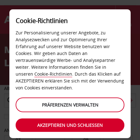
Cookie-Richtlinien
Menü
Zur Personalisierung unserer Angebote, zu
Welcome
Analysezwecken und zur Optimierung Ihrer
to
Mieten Sie ein Auto auf
Erfahrung auf unserer Website benutzen wir
Avis
Cookies. Wir geben auch Daten an
Lanzarote
vertrauenswürdige Werbe- und Analysepartner
weiter. Weitere Informationen finden Sie in
unseren
Cookie-Richtlinien
. Durch das Klicken auf
AKZEPTIEREN erklären Sie sich mit der Verwendung
von Cookies einverstanden.
ABHOLEN VON
PRÄFERENZEN VERWALTEN
Eine andere Rückgabestation auswählen
AKZEPTIEREN UND SCHLIESSEN
ANFANGSDATUM
ENDDATUM