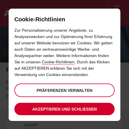
Menü
Cookie-Richtlinien
Welcome
Zur Personalisierung unserer Angebote, zu
to
Analysezwecken und zur Optimierung Ihrer Erfahrung
Avis
ANGEBOT FÜR GESCHÄFTSKUNDEN
auf unserer Website benutzen wir Cookies. Wir geben
auch Daten an vertrauenswürdige Werbe- und
EINHOLEN
Analysepartner weiter. Weitere Informationen finden
Sie in unseren
Cookie-Richtlinien
. Durch das Klicken
auf AKZEPTIEREN erklären Sie sich mit der
Ihre Business-to-Business Anfrage
Verwendung von Cookies einverstanden.
Sie möchten ein Angebot erstellen lassen oder haben Fragen an uns?
Füllen Sie einfach dieses Formular aus und unsere Mitarbeiter werden
PRÄFERENZEN VERWALTEN
sich umgehend mit Ihnen in Verbindung setzen.
AKZEPTIEREN UND SCHLIESSEN
Anrede*