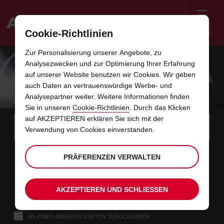
Menü
Cookie-Richtlinien
Welcome
Zur Personalisierung unserer Angebote, zu
to
Analysezwecken und zur Optimierung Ihrer Erfahrung
Avis
SELECT SERIES AUTOVERMIETUNG IN
auf unserer Website benutzen wir Cookies. Wir geben
auch Daten an vertrauenswürdige Werbe- und
DER SCHWEIZ
Analysepartner weiter. Weitere Informationen finden
Sie in unseren
Cookie-Richtlinien
. Durch das Klicken
Instructions
auf AKZEPTIEREN erklären Sie sich mit der
Links
Bitte
wählen
Stati
Verwendung von Cookies einverstanden.
for
Sie
im
eine
Screen
Anfangsdatum
Ihr
Auswählen
Gewünschte
Auswäh
Zeit
Zeit
Abholstation.
10
10
gewünschtes
zum
Abholzeit
zum
von
von
MO
Formular
Reader
:00
PRÄFERENZEN VERWALTEN
Abholdatum
Ändern
Ändern
(Minut
(Stund
AUG
ist
von
von
Users:
überspringen
Enddatum
Aktuell
Auswählen
time
Gewünschte
Auswäh
Zeit
Zeit
Skip
12
10
zum
to
Abholzeit
zum
bis
bis
MI
:00
screen
AKZEPTIEREN UND SCHLIESSEN
Ändern
Ändern
(Stund
(Minut
AUG
reader
von
von
instructions
Teilen
AN EINER ANDEREN STATION ZURÜCKGEBEN
Sie