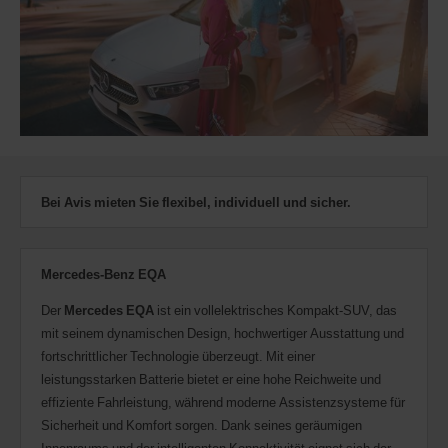
AWD-
Nummer
(Avis
Worldwide
Discount)
angeben.
Transporter
und
Motorroller
können
bei
Bei Avis mieten Sie flexibel, individuell und sicher.
Verfügbarkeit
ebenfalls
reserviert
werden.
Mercedes-Benz EQA
Der
Mercedes EQA
ist ein vollelektrisches Kompakt-SUV, das
mit seinem dynamischen Design, hochwertiger Ausstattung und
fortschrittlicher Technologie überzeugt. Mit einer
leistungsstarken Batterie bietet er eine hohe Reichweite und
effiziente Fahrleistung, während moderne Assistenzsysteme für
Sicherheit und Komfort sorgen. Dank seines geräumigen