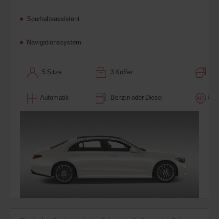
Spurhalteassistent
Navigationssystem
5 Sitze
3 Koffer
4 T
Automatik
Benzin oder Diesel
Klim