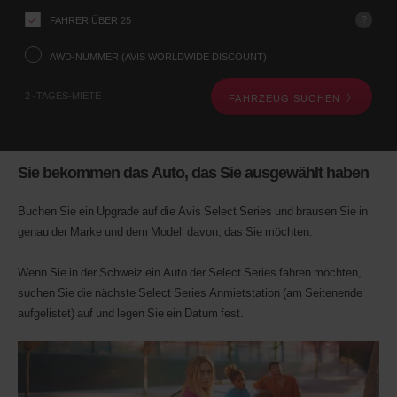
uns
Ihre
?
FAHRER ÜBER 25
Abholstation
über
AWD-NUMMER (AVIS WORLDWIDE DISCOUNT)
das
Fahrzeugsuche-
2 -TAGES-MIETE
FAHRZEUG SUCHEN
Formular
weiter
unten
mit.
Als
Sie bekommen das Auto, das Sie ausgewählt haben
Nächstes
geben
Sie
Buchen Sie ein Upgrade auf die Avis Select Series und brausen Sie in
bitte
genau der Marke und dem Modell davon, das Sie möchten.
Ihre
Abholzeit
Wenn Sie in der Schweiz ein Auto der Select Series fahren möchten,
und
das
suchen Sie die nächste Select Series Anmietstation (am Seitenende
Datum
aufgelistet) auf und legen Sie ein Datum fest.
an.
Sie
können
auch
Ihre