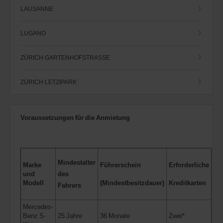
LAUSANNE
LUGANO
ZÜRICH GARTENHOFSTRASSE
ZÜRICH LETZIPARK
Voraussetzungen für die Anmietung
Mindestalter
Marke
Führerschein
Erforderliche
und
des
Modell
(Mindestbesitzdauer)
Kreditkarten
Fahrers
Mercedes-
Benz S-
25 Jahre
36 Monate
Zwei*