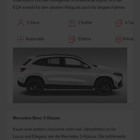
Innenraums und der intelligenten Konnektivität eignet sich der
EQA sowohl für den urbanen Alltag als auch für längere Fahrten.
5 Sitze
2 Koffer
4 Türen
Automatik
Elektro
Klimaaut
Mercedes-Benz S-Klasse
Kaum eine andere Limousine steht seit Jahrzehnten so für
Luxus und Eleganz wie die Mercedes S-Klasse. Die mittlerweile