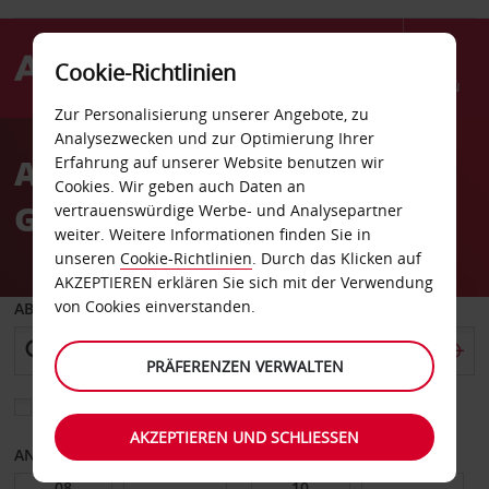
Cookie-Richtlinien
Menü
Zur Personalisierung unserer Angebote, zu
Welcome
Analysezwecken und zur Optimierung Ihrer
to
Autovermietung
Erfahrung auf unserer Website benutzen wir
Avis
Cookies. Wir geben auch Daten an
Glattbrugg
vertrauenswürdige Werbe- und Analysepartner
weiter. Weitere Informationen finden Sie in
unseren
Cookie-Richtlinien
. Durch das Klicken auf
AKZEPTIEREN erklären Sie sich mit der Verwendung
von Cookies einverstanden.
ABHOLEN VON
PRÄFERENZEN VERWALTEN
Eine andere Rückgabestation auswählen
AKZEPTIEREN UND SCHLIESSEN
ANFANGSDATUM
ENDDATUM