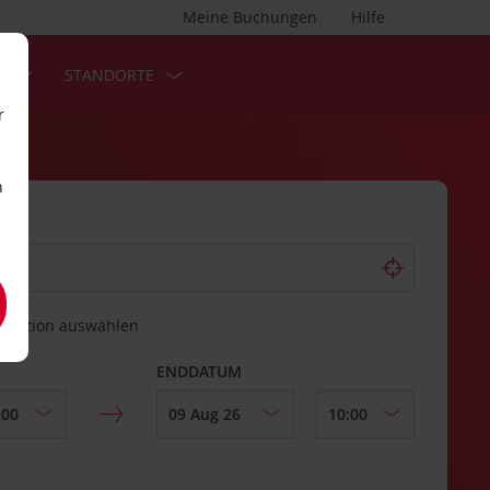
Meine Buchungen
Hilfe
S
STANDORTE
r
n
estation auswählen
ENDDATUM