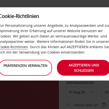
Cookie-Richtlinien
LOYALTY
SELF-SERVICES
EXTRAS
BUSINES
Zur Personalisierung unserer Angebote, zu Analysezwecken und zu
Optimierung Ihrer Erfahrung auf unserer Website benutzen wir
Cookies. Wir geben auch Daten an vertrauenswürdige Werbe- und
g
Analysepartner weiter. Weitere Informationen finden Sie in unsere
Cookie-Richtlinien
. Durch das Klicken auf AKZEPTIEREN erklären Sie
ABHOLEN VON
sich mit der Verwendung von Cookies einverstanden.
-
AKZEPTIEREN UND
PRÄFERENZEN VERWALTEN
SCHLIESSEN
Eine andere Rückgab
ANFANGSDATUM
Fahrer über 25