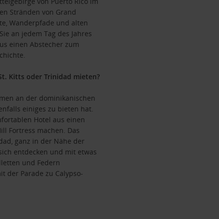
ttelgebirge von Puerto Rico im
den Stränden von Grand
te, Wanderpfade und alten
 Sie an jedem Tag des Jahres
aus einen Abstecher zum
chichte.
t. Kitts oder Trinidad mieten?
almen an der dominikanischen
nfalls einiges zu bieten hat.
mfortablen Hotel aus einen
ll Fortress machen. Das
nidad, ganz in der Nähe der
 sich entdecken und mit etwas
lletten und Federn
 der Parade zu Calypso-