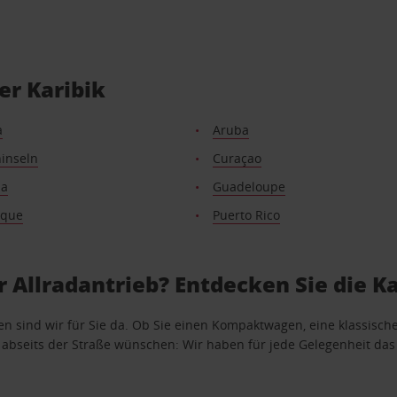
er Karibik
a
Aruba
inseln
Curaçao
da
Guadeloupe
ique
Puerto Rico
 Allradantrieb? Entdecken Sie die Ka
 sind wir für Sie da. Ob Sie einen Kompaktwagen, eine klassisch
abseits der Straße wünschen: Wir haben für jede Gelegenheit das p