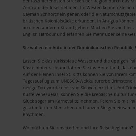
der faszinierendsten Strecken der Region durch das Mi
Zentrum der Insel nehmen. Im Westen können Sie an 
Cayman Schnorcheln gehen oder die Naturschutzgebie
britischen Kolonialstädte erkunden. In Antigua können
an einen anderen Strand gehen. Machen Sie von hier 
English Harbour und erfahren Sie mehr über seine Ges
Sie wollen ein Auto in der Dominikanischen Republik, S
Lassen Sie das türkisblaue Wasser und die üppigen P
Küste hinter sich und fahren Sie ins Hinterland, das ebe
Auf der kleinen Insel St. Kitts können Sie von Ihrem ko
Tagesausflug zum UNESCO-Weltkulturerbe Brimstone Hi
riesige Fort wurde einst von Sklaven errichtet. Auf Tri
Küste Venezuelas, können Sie die kreolische Kultur für
Glück sogar am Karneval teilnehmen. Feiern Sie mit Pai
geschmückten Menschen und tanzen Sie gemeinsam mit
Rhythmen.
Wo möchten Sie uns treffen und Ihre Reise beginnen?