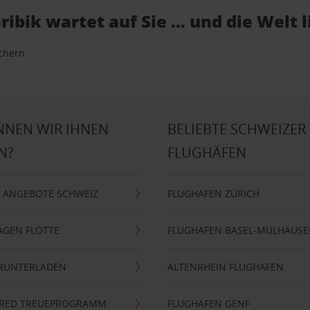
ibik wartet auf Sie … und die Welt l
ichern.
NNEN WIR IHNEN
BELIEBTE SCHWEIZER
N?
FLUGHÄFEN
 ANGEBOTE SCHWEIZ
FLUGHAFEN ZÜRICH
AGEN FLOTTE
FLUGHAFEN BASEL-MÜLHAUS
ERUNTERLADEN
ALTENRHEIN FLUGHAFEN
ERRED TREUEPROGRAMM
FLUGHAFEN GENF