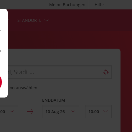
Meine Buchungen
Hilfe
S
STANDORTE
r
n
estation auswählen
ENDDATUM