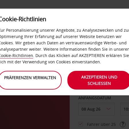
Cookie-Richtlinien
LOYALTY
SELF-SERVICES
EXTRAS
BUSINES
Zur Personalisierung unserer Angebote, zu Analysezwecken und zu
Optimierung Ihrer Erfahrung auf unserer Website benutzen wir
Cookies. Wir geben auch Daten an vertrauenswürdige Werbe- und
 in
Analysepartner weiter. Weitere Informationen finden Sie in unsere
Cookie-Richtlinien
. Durch das Klicken auf AKZEPTIEREN erklären Sie
ABHOLEN VON
sich mit der Verwendung von Cookies einverstanden.
AKZEPTIEREN UND
PRÄFERENZEN VERWALTEN
SCHLIESSEN
Eine andere Rückgab
ANFANGSDATUM
Fahrer über 25