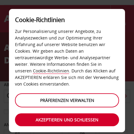
Cookie-Richtlinien
Menü
Zur Personalisierung unserer Angebote, zu
Welcome
Analysezwecken und zur Optimierung Ihrer
to
Autovermietung
Erfahrung auf unserer Website benutzen wir
Avis
Cookies. Wir geben auch Daten an
Dominikanische Republik
vertrauenswürdige Werbe- und Analysepartner
weiter. Weitere Informationen finden Sie in
unseren
Cookie-Richtlinien
. Durch das Klicken auf
AKZEPTIEREN erklären Sie sich mit der Verwendung
von Cookies einverstanden.
ABHOLEN VON
PRÄFERENZEN VERWALTEN
Eine andere Rückgabestation auswählen
AKZEPTIEREN UND SCHLIESSEN
ANFANGSDATUM
ENDDATUM