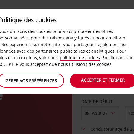
SERVICES &
Politique des cookies
ENTREPRISES
LIBRE-S
LOCATION
Nous utilisons des cookies pour vous proposer des offres
personnalisées, pour des raisons analytiques et pour améliorer
votre expérience sur notre site. Nous partageons également nos
ture
données avec des partenaires publicitaires et analytiques. Pour
plus d’informations, voir notre
politique de cookies
. En cliquant sur
AGENCE DE DÉPART
ACCEPTER vous acceptez que nous utilisions des cookies.
ACCEPTER ET FERMER
GÉRER VOS PRÉFÉRENCES
e
Sélectionnez une aut
DATE DE DÉBUT
Conducteur âgé de 25