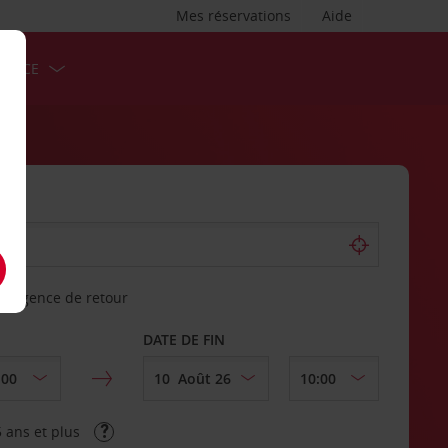
Mes réservations
Aide
ERVICE
re agence de retour
DATE DE FIN
 ans et plus