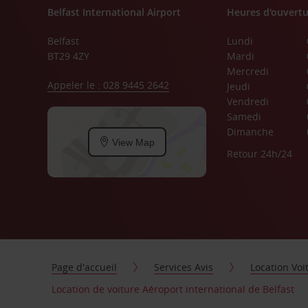
Belfast International Airport
Heures d'ouvertu
Belfast
Lundi
BT29 4ZY
Mardi
Mercredi
Appeler le : 028 9445 2642
Jeudi
Vendredi
Samedi
Dimanche
View Map
Retour 24h/24
Page d'accueil
Services Avis
Location Voi
Location de voiture Aéroport international de Belfast