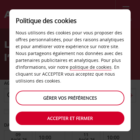
Menu
Politique des cookies
Welcome
Nous utilisons des cookies pour vous proposer des
to
offres personnalisées, pour des raisons analytiques
Location de voiture à
Avis
et pour améliorer votre expérience sur notre site.
Nous partageons également nos données avec des
l’Aéroport de Cardiff
partenaires publicitaires et analytiques. Pour plus
d’informations, voir notre
politique de cookies
. En
cliquant sur ACCEPTER vous acceptez que nous
utilisions des cookies.
AGENCE DE DÉPART
GÉRER VOS PRÉFÉRENCES
Sélectionnez une autre agence de retour
ACCEPTER ET FERMER
DATE DE DÉBUT
DATE DE FIN