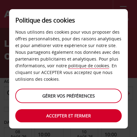
Menu
Politique des cookies
Welcome
Nous utilisons des cookies pour vous proposer des
to
offres personnalisées, pour des raisons analytiques
Location de voiture à
Avis
et pour améliorer votre expérience sur notre site.
Nous partageons également nos données avec des
Oxford
partenaires publicitaires et analytiques. Pour plus
d’informations, voir notre
politique de cookies
. En
cliquant sur ACCEPTER vous acceptez que nous
utilisions des cookies.
AGENCE DE DÉPART
GÉRER VOS PRÉFÉRENCES
Sélectionnez une autre agence de retour
ACCEPTER ET FERMER
DATE DE DÉBUT
DATE DE FIN