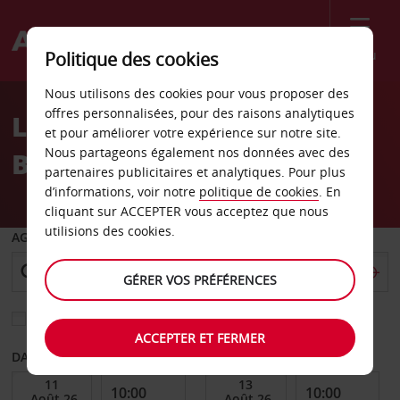
Menu
Politique des cookies
Welcome
Nous utilisons des cookies pour vous proposer des
to
offres personnalisées, pour des raisons analytiques
Location de voiture à
Avis
et pour améliorer votre expérience sur notre site.
Nous partageons également nos données avec des
Brighton
partenaires publicitaires et analytiques. Pour plus
d’informations, voir notre
politique de cookies
. En
cliquant sur ACCEPTER vous acceptez que nous
utilisions des cookies.
AGENCE DE DÉPART
GÉRER VOS PRÉFÉRENCES
Sélectionnez une autre agence de retour
ACCEPTER ET FERMER
DATE DE DÉBUT
DATE DE FIN