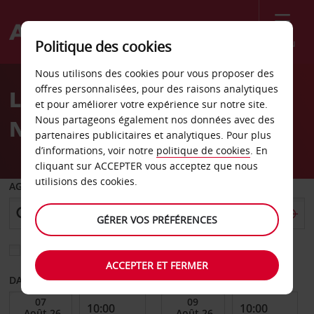
Menu
Politique des cookies
Welcome
Nous utilisons des cookies pour vous proposer des
to
offres personnalisées, pour des raisons analytiques
Location de voiture à
Avis
et pour améliorer votre expérience sur notre site.
Nous partageons également nos données avec des
Newcastle
partenaires publicitaires et analytiques. Pour plus
d’informations, voir notre
politique de cookies
. En
cliquant sur ACCEPTER vous acceptez que nous
utilisions des cookies.
AGENCE DE DÉPART
GÉRER VOS PRÉFÉRENCES
Sélectionnez une autre agence de retour
ACCEPTER ET FERMER
DATE DE DÉBUT
DATE DE FIN