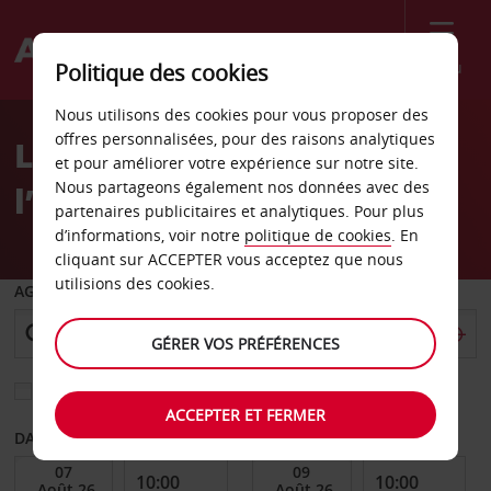
Menu
Politique des cookies
Welcome
Nous utilisons des cookies pour vous proposer des
to
offres personnalisées, pour des raisons analytiques
Location de voiture à
Avis
et pour améliorer votre expérience sur notre site.
Nous partageons également nos données avec des
l’aéroport de Newcastle
partenaires publicitaires et analytiques. Pour plus
d’informations, voir notre
politique de cookies
. En
cliquant sur ACCEPTER vous acceptez que nous
utilisions des cookies.
AGENCE DE DÉPART
GÉRER VOS PRÉFÉRENCES
Sélectionnez une autre agence de retour
ACCEPTER ET FERMER
DATE DE DÉBUT
DATE DE FIN