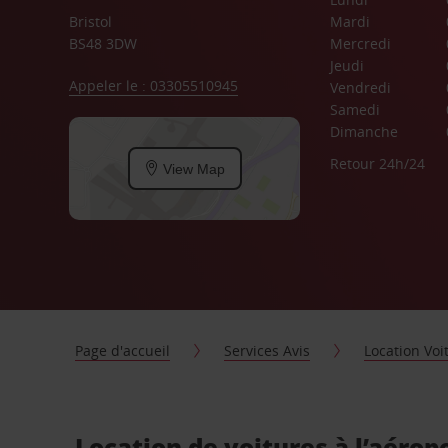
Bristol
Mardi
BS48 3DW
Mercredi
Jeudi
Appeler le : 03305510945
Vendredi
Samedi
Dimanche
Retour 24h/24
View Map
Page d'accueil
Services Avis
Location Voi
Location de voitures à l’aéropo