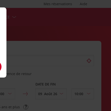
Mes réservations
Aide
ERVICE
re agence de retour
DATE DE FIN
 ans et plus