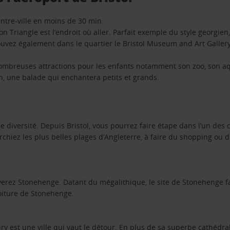
entre-ville en moins de 30 min.
ton Triangle est l’endroit où aller. Parfait exemple du style georgie
rouvez également dans le quartier le Bristol Museum and Art Gallery
de nombreuses attractions pour les enfants notamment son zoo, son 
on, une balade qui enchantera petits et grands.
 diversité. Depuis Bristol, vous pourrez faire étape dans l’un des c
rchiez les plus belles plages d’Angleterre, à faire du shopping ou de
uverez Stonehenge. Datant du mégalithique, le site de Stonehenge fas
 voiture de Stonehenge.
bury est une ville qui vaut le détour. En plus de sa superbe cathédra