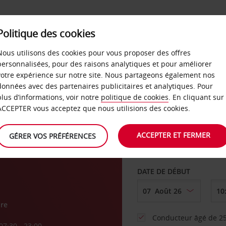
SERVICES &
Politique des cookies
ENTREPRISES
LIBRE-S
LOCATION
Nous utilisons des cookies pour vous proposer des offres
personnalisées, pour des raisons analytiques et pour améliorer
votre expérience sur notre site. Nous partageons également nos
ture
données avec des partenaires publicitaires et analytiques. Pour
plus d’informations, voir notre
politique de cookies
. En cliquant sur
AGENCE DE DÉPART
ACCEPTER vous acceptez que nous utilisions des cookies.
ACCEPTER ET FERMER
GÉRER VOS PRÉFÉRENCES
Sélectionnez une aut
DATE DE DÉBUT
re
Conducteur âgé de 25
07:30 - 23:00