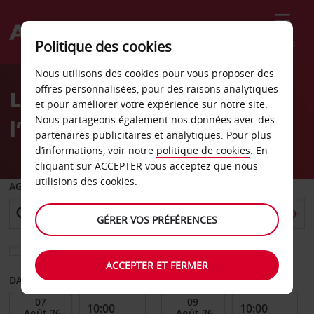
Menu
Politique des cookies
Welcome
Nous utilisons des cookies pour vous proposer des
to
offres personnalisées, pour des raisons analytiques
Location de voiture à
Avis
et pour améliorer votre expérience sur notre site.
Nous partageons également nos données avec des
l’aéroport de Luton
partenaires publicitaires et analytiques. Pour plus
d’informations, voir notre
politique de cookies
. En
cliquant sur ACCEPTER vous acceptez que nous
utilisions des cookies.
AGENCE DE DÉPART
GÉRER VOS PRÉFÉRENCES
Sélectionnez une autre agence de retour
ACCEPTER ET FERMER
DATE DE DÉBUT
DATE DE FIN