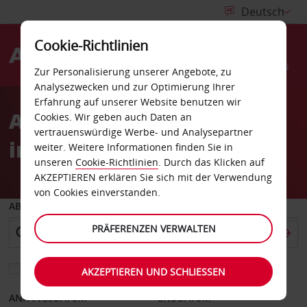
Cookie-Richtlinien
Menü
Zur Personalisierung unserer Angebote, zu
Analysezwecken und zur Optimierung Ihrer
Erfahrung auf unserer Website benutzen wir
Avis buchen. Gutes Gefühl
Cookies. Wir geben auch Daten an
vertrauenswürdige Werbe- und Analysepartner
inklusive.
weiter. Weitere Informationen finden Sie in
unseren
Cookie-Richtlinien
. Durch das Klicken auf
AKZEPTIEREN erklären Sie sich mit der Verwendung
von Cookies einverstanden.
ABHOLEN VON
PRÄFERENZEN VERWALTEN
Eine andere Rückgabestation auswählen
AKZEPTIEREN UND SCHLIESSEN
ANFANGSDATUM
ENDDATUM