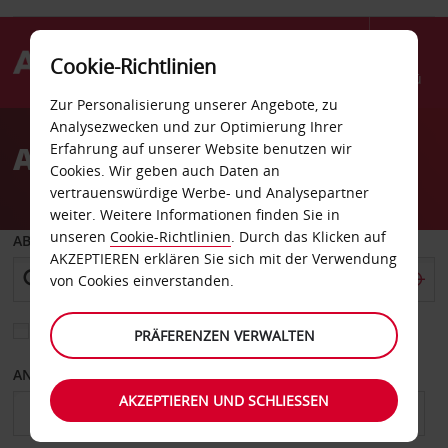
Cookie-Richtlinien
Menü
Zur Personalisierung unserer Angebote, zu
Welcome
Analysezwecken und zur Optimierung Ihrer
to
Autovermietung Michigan
Erfahrung auf unserer Website benutzen wir
Avis
Cookies. Wir geben auch Daten an
vertrauenswürdige Werbe- und Analysepartner
weiter. Weitere Informationen finden Sie in
unseren
Cookie-Richtlinien
. Durch das Klicken auf
ABHOLEN VON
AKZEPTIEREN erklären Sie sich mit der Verwendung
von Cookies einverstanden.
Eine andere Rückgabestation auswählen
PRÄFERENZEN VERWALTEN
ANFANGSDATUM
ENDDATUM
AKZEPTIEREN UND SCHLIESSEN