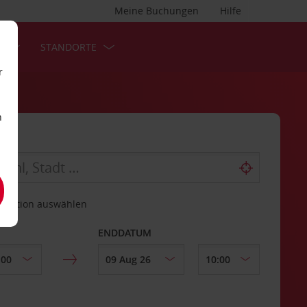
Meine Buchungen
Hilfe
S
STANDORTE
r
n
estation auswählen
ENDDATUM