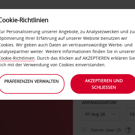
Cookie-Richtlinien
LOYALTY
SELF-SERVICES
EXTRAS
BUSINES
Zur Personalisierung unserer Angebote, zu Analysezwecken und zu
Optimierung Ihrer Erfahrung auf unserer Website benutzen wir
Cookies. Wir geben auch Daten an vertrauenswürdige Werbe- und
g
Analysepartner weiter. Weitere Informationen finden Sie in unsere
Cookie-Richtlinien
. Durch das Klicken auf AKZEPTIEREN erklären Sie
ABHOLEN VON
sich mit der Verwendung von Cookies einverstanden.
AKZEPTIEREN UND
PRÄFERENZEN VERWALTEN
SCHLIESSEN
Eine andere Rückgab
ANFANGSDATUM
Fahrer über 25