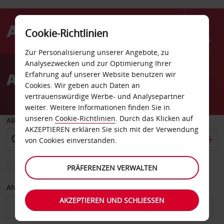
Cookie-Richtlinien
Menü
Zur Personalisierung unserer Angebote, zu
Welcome
Analysezwecken und zur Optimierung Ihrer
to
Autovermietung Alpena
Erfahrung auf unserer Website benutzen wir
Avis
Cookies. Wir geben auch Daten an
vertrauenswürdige Werbe- und Analysepartner
weiter. Weitere Informationen finden Sie in
unseren
Cookie-Richtlinien
. Durch das Klicken auf
ABHOLEN VON
AKZEPTIEREN erklären Sie sich mit der Verwendung
von Cookies einverstanden.
Eine andere Rückgabestation auswählen
PRÄFERENZEN VERWALTEN
ANFANGSDATUM
ENDDATUM
AKZEPTIEREN UND SCHLIESSEN