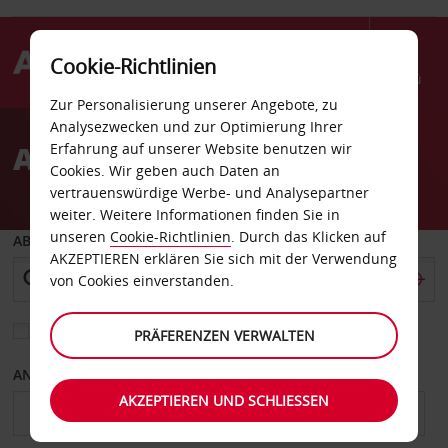
Cookie-Richtlinien
Menü
Zur Personalisierung unserer Angebote, zu
Welcome
Analysezwecken und zur Optimierung Ihrer
to
Autovermietung Mexiko
Erfahrung auf unserer Website benutzen wir
Avis
Cookies. Wir geben auch Daten an
vertrauenswürdige Werbe- und Analysepartner
weiter. Weitere Informationen finden Sie in
unseren
Cookie-Richtlinien
. Durch das Klicken auf
ABHOLEN VON
AKZEPTIEREN erklären Sie sich mit der Verwendung
von Cookies einverstanden.
Eine andere Rückgabestation auswählen
PRÄFERENZEN VERWALTEN
ANFANGSDATUM
ENDDATUM
AKZEPTIEREN UND SCHLIESSEN