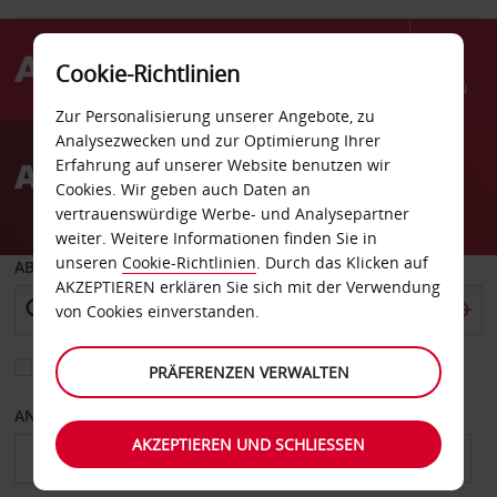
Cookie-Richtlinien
Menü
Zur Personalisierung unserer Angebote, zu
Welcome
Analysezwecken und zur Optimierung Ihrer
to
Autovermietung Merida
Erfahrung auf unserer Website benutzen wir
Avis
Cookies. Wir geben auch Daten an
vertrauenswürdige Werbe- und Analysepartner
weiter. Weitere Informationen finden Sie in
unseren
Cookie-Richtlinien
. Durch das Klicken auf
ABHOLEN VON
AKZEPTIEREN erklären Sie sich mit der Verwendung
von Cookies einverstanden.
Eine andere Rückgabestation auswählen
PRÄFERENZEN VERWALTEN
ANFANGSDATUM
ENDDATUM
AKZEPTIEREN UND SCHLIESSEN