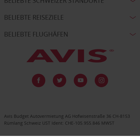
BELIEBTE SCHWEIZER STANDORTE
BELIEBTE REISEZIELE
BELIEBTE FLUGHÄFEN
Avis Budget Autovermietung AG Hofwisenstraße 36 CH-8153
Rümlang Schweiz UST Ident: CHE-105.955.846 MWST