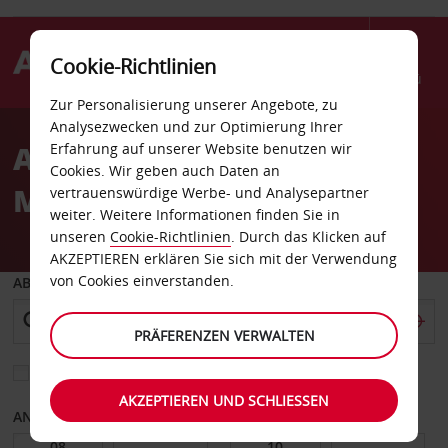
Cookie-Richtlinien
Menü
Zur Personalisierung unserer Angebote, zu
Welcome
Analysezwecken und zur Optimierung Ihrer
to
Autovermietung
Erfahrung auf unserer Website benutzen wir
Avis
Cookies. Wir geben auch Daten an
Monterrey
vertrauenswürdige Werbe- und Analysepartner
weiter. Weitere Informationen finden Sie in
unseren
Cookie-Richtlinien
. Durch das Klicken auf
AKZEPTIEREN erklären Sie sich mit der Verwendung
von Cookies einverstanden.
ABHOLEN VON
PRÄFERENZEN VERWALTEN
Eine andere Rückgabestation auswählen
AKZEPTIEREN UND SCHLIESSEN
ANFANGSDATUM
ENDDATUM