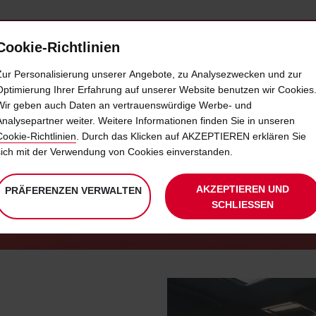
Cookie-Richtlinien
LOYALTY
SELF-SERVICES
EXTRAS
BUSINE
Zur Personalisierung unserer Angebote, zu Analysezwecken und zur
Optimierung Ihrer Erfahrung auf unserer Website benutzen wir Cookies
Wir geben auch Daten an vertrauenswürdige Werbe- und
CHAUFFEUR-SERVICE
Analysepartner weiter. Weitere Informationen finden Sie in unseren
Cookie-Richtlinien
. Durch das Klicken auf AKZEPTIEREN erklären Sie
sich mit der Verwendung von Cookies einverstanden.
MIT DEM MIETWAGEN INS AUSLAND
ONE-WAY CAR HIRE
AKZEPTIEREN UND
PRÄFERENZEN VERWALTEN
SCHLIESSEN