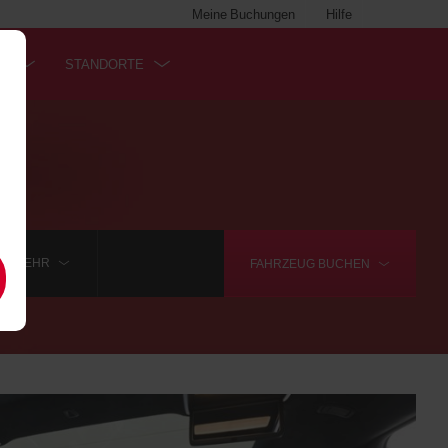
Meine Buchungen
Hilfe
SS
STANDORTE
.
MEHR
FAHRZEUG
BUCHEN