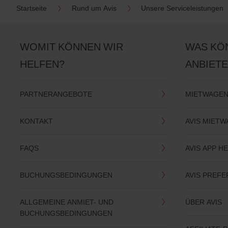
Startseite
Rund um Avis
Unsere Serviceleistungen
WOMIT KÖNNEN WIR
WAS KÖ
HELFEN?
ANBIET
PARTNERANGEBOTE
MIETWAGEN
KONTAKT
AVIS MIET
FAQS
AVIS APP 
BUCHUNGSBEDINGUNGEN
AVIS PREF
ALLGEMEINE ANMIET- UND
ÜBER AVIS
BUCHUNGSBEDINGUNGEN