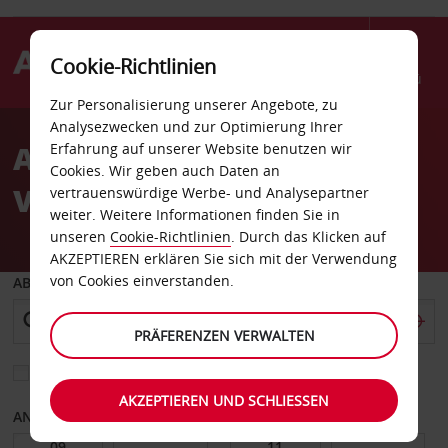
Cookie-Richtlinien
Menü
Zur Personalisierung unserer Angebote, zu
Welcome
Analysezwecken und zur Optimierung Ihrer
to
Autovermietung Avis in
Erfahrung auf unserer Website benutzen wir
Avis
Cookies. Wir geben auch Daten an
Visalia Ca
vertrauenswürdige Werbe- und Analysepartner
weiter. Weitere Informationen finden Sie in
unseren
Cookie-Richtlinien
. Durch das Klicken auf
AKZEPTIEREN erklären Sie sich mit der Verwendung
von Cookies einverstanden.
ABHOLEN VON
PRÄFERENZEN VERWALTEN
Eine andere Rückgabestation auswählen
AKZEPTIEREN UND SCHLIESSEN
ANFANGSDATUM
ENDDATUM