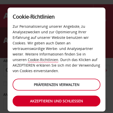
Cookie-Richtlinien
Menü
Zur Personalisierung unserer Angebote, zu
Welcome
Analysezwecken und zur Optimierung Ihrer
to
Autovermietung Visalia
Erfahrung auf unserer Website benutzen wir
Avis
Cookies. Wir geben auch Daten an
vertrauenswürdige Werbe- und Analysepartner
weiter. Weitere Informationen finden Sie in
unseren
Cookie-Richtlinien
. Durch das Klicken auf
ABHOLEN VON
AKZEPTIEREN erklären Sie sich mit der Verwendung
von Cookies einverstanden.
Eine andere Rückgabestation auswählen
PRÄFERENZEN VERWALTEN
ANFANGSDATUM
ENDDATUM
AKZEPTIEREN UND SCHLIESSEN