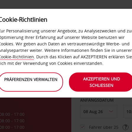
Cookie-Richtlinien
LOYALTY
SELF-SERVICES
EXTRAS
BUSINES
Zur Personalisierung unserer Angebote, zu Analysezwecken und zu
Optimierung Ihrer Erfahrung auf unserer Website benutzen wir
Cookies. Wir geben auch Daten an vertrauenswürdige Werbe- und
g
Analysepartner weiter. Weitere Informationen finden Sie in unsere
Cookie-Richtlinien
. Durch das Klicken auf AKZEPTIEREN erklären Sie
ABHOLEN VON
sich mit der Verwendung von Cookies einverstanden.
AKZEPTIEREN UND
PRÄFERENZEN VERWALTEN
SCHLIESSEN
Eine andere Rückgab
ANFANGSDATUM
08:00 - 17:00
08:00 - 17:00
08:00 - 17:00
Fahrer über 25