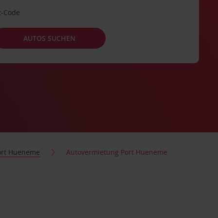
t-Code
AUTOS SUCHEN
ort Hueneme
Autovermietung Port Hueneme