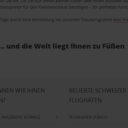
ür Sie vor. Ob Sie nun einen kleinen Flitzer oder einen schicken Wa
ransporter für den Familienurlaub benötigen – Ihr perfektes Fahrz
se Tage durch eine Anmeldung bei unserem Treueprogramm
Avis Pr
… und die Welt liegt Ihnen zu Füßen
NNEN WIR IHNEN
BELIEBTE SCHWEIZER
N?
FLUGHÄFEN
 ANGEBOTE SCHWEIZ
FLUGHAFEN ZÜRICH