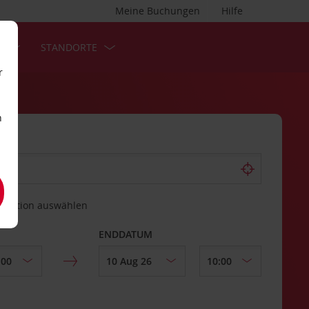
Meine Buchungen
Hilfe
S
STANDORTE
r
n
estation auswählen
ENDDATUM