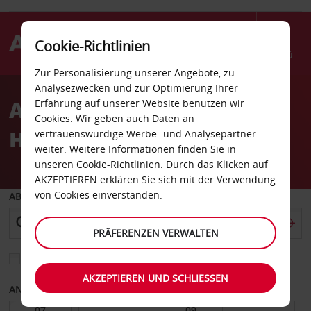
Cookie-Richtlinien
Menü
Zur Personalisierung unserer Angebote, zu
Welcome
Analysezwecken und zur Optimierung Ihrer
to
Autovermietung Port
Erfahrung auf unserer Website benutzen wir
Avis
Cookies. Wir geben auch Daten an
Hueneme
vertrauenswürdige Werbe- und Analysepartner
weiter. Weitere Informationen finden Sie in
unseren
Cookie-Richtlinien
. Durch das Klicken auf
AKZEPTIEREN erklären Sie sich mit der Verwendung
von Cookies einverstanden.
ABHOLEN VON
PRÄFERENZEN VERWALTEN
Eine andere Rückgabestation auswählen
AKZEPTIEREN UND SCHLIESSEN
ANFANGSDATUM
ENDDATUM