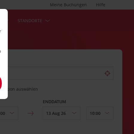
Meine Buchungen
Hilfe
S
STANDORTE
r
n
estation auswählen
ENDDATUM