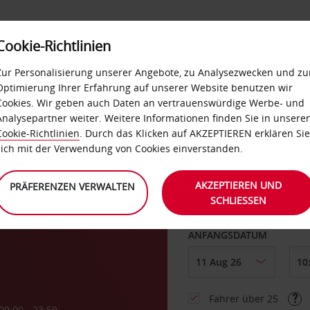
Cookie-Richtlinien
LOYALTY
SELF-SERVICES
EXTRAS
BUSINES
Zur Personalisierung unserer Angebote, zu Analysezwecken und zu
Optimierung Ihrer Erfahrung auf unserer Website benutzen wir
Cookies. Wir geben auch Daten an vertrauenswürdige Werbe- und
g
Analysepartner weiter. Weitere Informationen finden Sie in unsere
Cookie-Richtlinien
. Durch das Klicken auf AKZEPTIEREN erklären Sie
ABHOLEN VON
sich mit der Verwendung von Cookies einverstanden.
AKZEPTIEREN UND
PRÄFERENZEN VERWALTEN
SCHLIESSEN
Eine andere Rückgab
ANFANGSDATUM
Fahrer über 25
09:00 - 23:59