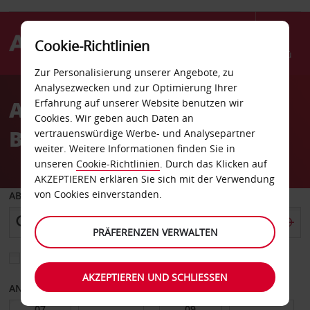
Cookie-Richtlinien
Menü
Zur Personalisierung unserer Angebote, zu
Welcome
Analysezwecken und zur Optimierung Ihrer
to
Autovermietung Goose
Erfahrung auf unserer Website benutzen wir
Avis
Cookies. Wir geben auch Daten an
Bay
vertrauenswürdige Werbe- und Analysepartner
weiter. Weitere Informationen finden Sie in
unseren
Cookie-Richtlinien
. Durch das Klicken auf
AKZEPTIEREN erklären Sie sich mit der Verwendung
von Cookies einverstanden.
ABHOLEN VON
PRÄFERENZEN VERWALTEN
Eine andere Rückgabestation auswählen
AKZEPTIEREN UND SCHLIESSEN
ANFANGSDATUM
ENDDATUM