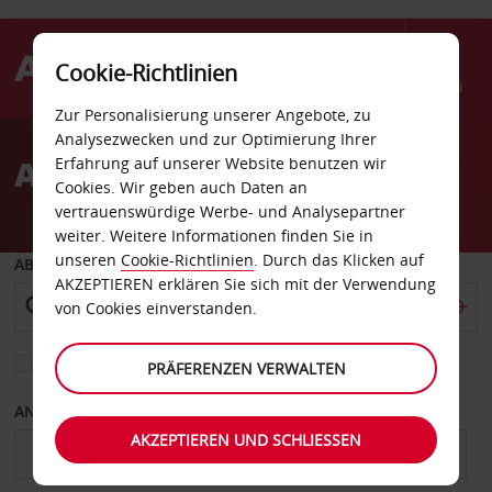
Cookie-Richtlinien
Menü
Zur Personalisierung unserer Angebote, zu
Welcome
Analysezwecken und zur Optimierung Ihrer
to
Autovermietung Tijuana
Erfahrung auf unserer Website benutzen wir
Avis
Cookies. Wir geben auch Daten an
vertrauenswürdige Werbe- und Analysepartner
weiter. Weitere Informationen finden Sie in
unseren
Cookie-Richtlinien
. Durch das Klicken auf
ABHOLEN VON
AKZEPTIEREN erklären Sie sich mit der Verwendung
von Cookies einverstanden.
Eine andere Rückgabestation auswählen
PRÄFERENZEN VERWALTEN
ANFANGSDATUM
ENDDATUM
AKZEPTIEREN UND SCHLIESSEN