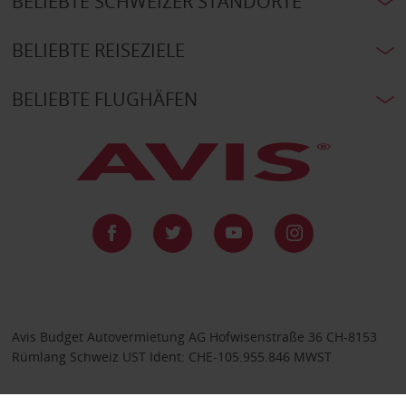
BELIEBTE SCHWEIZER STANDORTE
BELIEBTE REISEZIELE
BELIEBTE FLUGHÄFEN
Avis Budget Autovermietung AG Hofwisenstraße 36 CH-8153
Rümlang Schweiz UST Ident: CHE-105.955.846 MWST