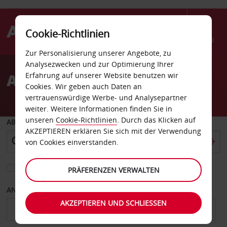
Cookie-Richtlinien
Menü
Zur Personalisierung unserer Angebote, zu
Welcome
Analysezwecken und zur Optimierung Ihrer
to
Autovermietung Tampico
Erfahrung auf unserer Website benutzen wir
Avis
Cookies. Wir geben auch Daten an
vertrauenswürdige Werbe- und Analysepartner
weiter. Weitere Informationen finden Sie in
unseren
Cookie-Richtlinien
. Durch das Klicken auf
ABHOLEN VON
AKZEPTIEREN erklären Sie sich mit der Verwendung
von Cookies einverstanden.
Eine andere Rückgabestation auswählen
PRÄFERENZEN VERWALTEN
ANFANGSDATUM
ENDDATUM
AKZEPTIEREN UND SCHLIESSEN