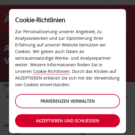
Cookie-Richtlinien
Menü
Zur Personalisierung unserer Angebote, zu
Welcome
Analysezwecken und zur Optimierung Ihrer
to
Autovermietung Hotel
Erfahrung auf unserer Website benutzen wir
Avis
Cookies. Wir geben auch Daten an
Villamagna
vertrauenswürdige Werbe- und Analysepartner
weiter. Weitere Informationen finden Sie in
unseren
Cookie-Richtlinien
. Durch das Klicken auf
AKZEPTIEREN erklären Sie sich mit der Verwendung
von Cookies einverstanden.
ABHOLEN VON
PRÄFERENZEN VERWALTEN
Eine andere Rückgabestation auswählen
AKZEPTIEREN UND SCHLIESSEN
ANFANGSDATUM
ENDDATUM