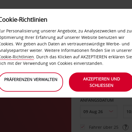
Cookie-Richtlinien
LOYALTY
SELF-SERVICES
EXTRAS
BUSINES
Zur Personalisierung unserer Angebote, zu Analysezwecken und zu
Optimierung Ihrer Erfahrung auf unserer Website benutzen wir
Cookies. Wir geben auch Daten an vertrauenswürdige Werbe- und
g
Analysepartner weiter. Weitere Informationen finden Sie in unsere
Cookie-Richtlinien
. Durch das Klicken auf AKZEPTIEREN erklären Sie
ABHOLEN VON
sich mit der Verwendung von Cookies einverstanden.
AKZEPTIEREN UND
PRÄFERENZEN VERWALTEN
SCHLIESSEN
Eine andere Rückgab
ANFANGSDATUM
Fahrer über 25