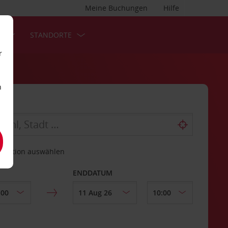
Meine Buchungen
Hilfe
S
STANDORTE
r
n
estation auswählen
ENDDATUM