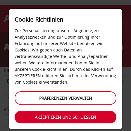
Cookie-Richtlinien
Menü
Zur Personalisierung unserer Angebote, zu
Welcome
Analysezwecken und zur Optimierung Ihrer
to
Autovermietung Bayamon
Erfahrung auf unserer Website benutzen wir
Avis
Cookies. Wir geben auch Daten an
vertrauenswürdige Werbe- und Analysepartner
weiter. Weitere Informationen finden Sie in
unseren
Cookie-Richtlinien
. Durch das Klicken auf
ABHOLEN VON
AKZEPTIEREN erklären Sie sich mit der Verwendung
von Cookies einverstanden.
Eine andere Rückgabestation auswählen
PRÄFERENZEN VERWALTEN
ANFANGSDATUM
ENDDATUM
AKZEPTIEREN UND SCHLIESSEN