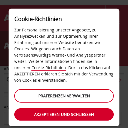
Cookie-Richtlinien
Menü
Zur Personalisierung unserer Angebote, zu
Welcome
Analysezwecken und zur Optimierung Ihrer
to
Autovermietung Bilbao
Erfahrung auf unserer Website benutzen wir
Avis
Cookies. Wir geben auch Daten an
vertrauenswürdige Werbe- und Analysepartner
weiter. Weitere Informationen finden Sie in
unseren
Cookie-Richtlinien
. Durch das Klicken auf
ABHOLEN VON
AKZEPTIEREN erklären Sie sich mit der Verwendung
von Cookies einverstanden.
Eine andere Rückgabestation auswählen
PRÄFERENZEN VERWALTEN
ANFANGSDATUM
ENDDATUM
AKZEPTIEREN UND SCHLIESSEN