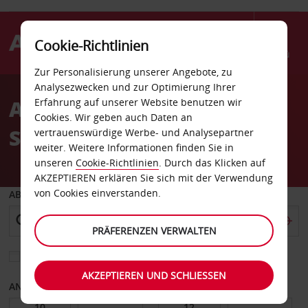
Cookie-Richtlinien
Menü
Zur Personalisierung unserer Angebote, zu
Welcome
Analysezwecken und zur Optimierung Ihrer
to
Autovermietung
Erfahrung auf unserer Website benutzen wir
Avis
Cookies. Wir geben auch Daten an
Sarreguemines
vertrauenswürdige Werbe- und Analysepartner
weiter. Weitere Informationen finden Sie in
unseren
Cookie-Richtlinien
. Durch das Klicken auf
AKZEPTIEREN erklären Sie sich mit der Verwendung
von Cookies einverstanden.
ABHOLEN VON
PRÄFERENZEN VERWALTEN
Eine andere Rückgabestation auswählen
AKZEPTIEREN UND SCHLIESSEN
ANFANGSDATUM
ENDDATUM