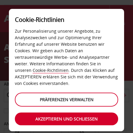
Cookie-Richtlinien
Menü
Zur Personalisierung unserer Angebote, zu
Welcome
Analysezwecken und zur Optimierung Ihrer
to
Autovermietung
Erfahrung auf unserer Website benutzen wir
Avis
Cookies. Wir geben auch Daten an
Sarreguemines
vertrauenswürdige Werbe- und Analysepartner
weiter. Weitere Informationen finden Sie in
unseren
Cookie-Richtlinien
. Durch das Klicken auf
AKZEPTIEREN erklären Sie sich mit der Verwendung
von Cookies einverstanden.
ABHOLEN VON
PRÄFERENZEN VERWALTEN
Eine andere Rückgabestation auswählen
AKZEPTIEREN UND SCHLIESSEN
ANFANGSDATUM
ENDDATUM