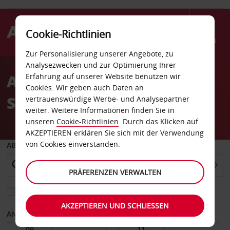
Cookie-Richtlinien
Menü
Zur Personalisierung unserer Angebote, zu
Welcome
Analysezwecken und zur Optimierung Ihrer
to
Autovermietung HSR
Erfahrung auf unserer Website benutzen wir
Avis
Cookies. Wir geben auch Daten an
Station Chiayi
vertrauenswürdige Werbe- und Analysepartner
weiter. Weitere Informationen finden Sie in
unseren
Cookie-Richtlinien
. Durch das Klicken auf
AKZEPTIEREN erklären Sie sich mit der Verwendung
von Cookies einverstanden.
ABHOLEN VON
PRÄFERENZEN VERWALTEN
Eine andere Rückgabestation auswählen
AKZEPTIEREN UND SCHLIESSEN
ANFANGSDATUM
ENDDATUM