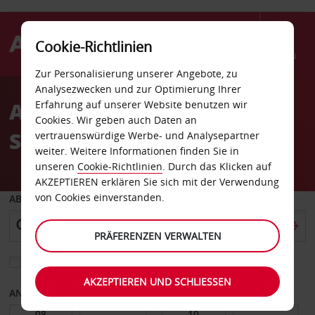
Cookie-Richtlinien
Menü
Zur Personalisierung unserer Angebote, zu
Welcome
Analysezwecken und zur Optimierung Ihrer
to
Autovermietung Taibo
Erfahrung auf unserer Website benutzen wir
Avis
Cookies. Wir geben auch Daten an
Stadt
vertrauenswürdige Werbe- und Analysepartner
weiter. Weitere Informationen finden Sie in
unseren
Cookie-Richtlinien
. Durch das Klicken auf
AKZEPTIEREN erklären Sie sich mit der Verwendung
von Cookies einverstanden.
ABHOLEN VON
PRÄFERENZEN VERWALTEN
Eine andere Rückgabestation auswählen
AKZEPTIEREN UND SCHLIESSEN
ANFANGSDATUM
ENDDATUM