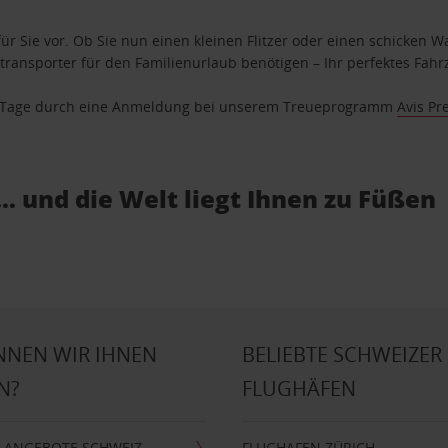
ür Sie vor. Ob Sie nun einen kleinen Flitzer oder einen schicken Wa
ransporter für den Familienurlaub benötigen – Ihr perfektes Fahrz
se Tage durch eine Anmeldung bei unserem Treueprogramm
Avis Pr
… und die Welt liegt Ihnen zu Füßen
NNEN WIR IHNEN
BELIEBTE SCHWEIZER
N?
FLUGHÄFEN
 ANGEBOTE SCHWEIZ
FLUGHAFEN ZÜRICH