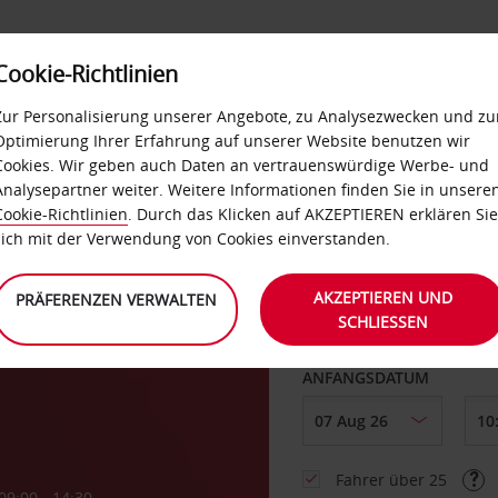
Cookie-Richtlinien
LOYALTY
SELF-SERVICES
EXTRAS
BUSINES
Zur Personalisierung unserer Angebote, zu Analysezwecken und zu
Optimierung Ihrer Erfahrung auf unserer Website benutzen wir
Cookies. Wir geben auch Daten an vertrauenswürdige Werbe- und
g
Analysepartner weiter. Weitere Informationen finden Sie in unsere
Cookie-Richtlinien
. Durch das Klicken auf AKZEPTIEREN erklären Sie
ABHOLEN VON
sich mit der Verwendung von Cookies einverstanden.
te
AKZEPTIEREN UND
PRÄFERENZEN VERWALTEN
SCHLIESSEN
Eine andere Rückgab
ANFANGSDATUM
Fahrer über 25
09:00 - 14:30