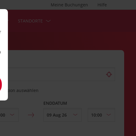
Meine Buchungen
Hilfe
S
STANDORTE
r
n
estation auswählen
ENDDATUM