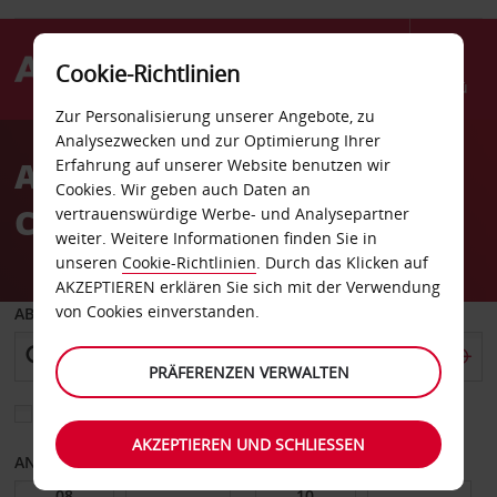
Cookie-Richtlinien
Menü
Zur Personalisierung unserer Angebote, zu
Welcome
Analysezwecken und zur Optimierung Ihrer
to
Autovermietung
Erfahrung auf unserer Website benutzen wir
Avis
Cookies. Wir geben auch Daten an
Canonniers Point
vertrauenswürdige Werbe- und Analysepartner
weiter. Weitere Informationen finden Sie in
unseren
Cookie-Richtlinien
. Durch das Klicken auf
AKZEPTIEREN erklären Sie sich mit der Verwendung
von Cookies einverstanden.
ABHOLEN VON
PRÄFERENZEN VERWALTEN
Eine andere Rückgabestation auswählen
AKZEPTIEREN UND SCHLIESSEN
ANFANGSDATUM
ENDDATUM