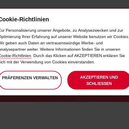
Cookie-Richtlinien
LOYALTY
SELF-SERVICES
EXTRAS
BUSINE
Zur Personalisierung unserer Angebote, zu Analysezwecken und zur
Optimierung Ihrer Erfahrung auf unserer Website benutzen wir Cookies
Wir geben auch Daten an vertrauenswürdige Werbe- und
TZFAHRER FÜR IHREN MIET
Analysepartner weiter. Weitere Informationen finden Sie in unseren
Cookie-Richtlinien
. Durch das Klicken auf AKZEPTIEREN erklären Sie
sich mit der Verwendung von Cookies einverstanden.
FAMILIE
BLEIBEN SIE IN VERBINDUNG
ZUSATZFAHRER
AKZEPTIEREN UND
PRÄFERENZEN VERWALTEN
SCHLIESSEN