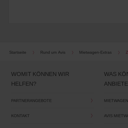
Startseite
Rund um Avis
Mietwagen-Extras
Z
WOMIT KÖNNEN WIR
WAS KÖ
HELFEN?
ANBIET
PARTNERANGEBOTE
MIETWAGEN
KONTAKT
AVIS MIET