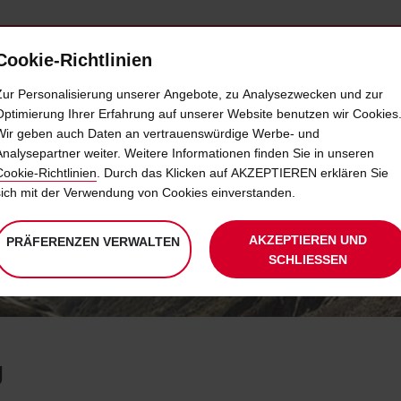
Cookie-Richtlinien
LOYALTY
SELF-SERVICES
EXTRAS
BUSINE
Zur Personalisierung unserer Angebote, zu Analysezwecken und zur
Optimierung Ihrer Erfahrung auf unserer Website benutzen wir Cookies
Wir geben auch Daten an vertrauenswürdige Werbe- und
WEITERE PARTNER
Analysepartner weiter. Weitere Informationen finden Sie in unseren
Cookie-Richtlinien
. Durch das Klicken auf AKZEPTIEREN erklären Sie
sich mit der Verwendung von Cookies einverstanden.
ARTNER
HOTEL-PARTNER
FAHRZEUGHERSTELLER-PARTNE
AKZEPTIEREN UND
PRÄFERENZEN VERWALTEN
SCHLIESSEN
g