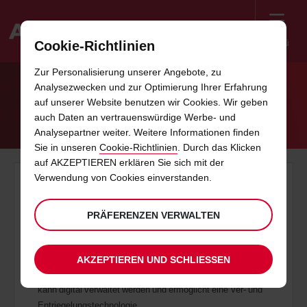
Menü
Cookie-Richtlinien
Welcome
Zur Personalisierung unserer Angebote, zu
to
Analysezwecken und zur Optimierung Ihrer Erfahrung
Avis
NEUE VEREINBARUNG ZU VERNETZTEN
auf unserer Website benutzen wir Cookies. Wir geben
auch Daten an vertrauenswürdige Werbe- und
FAHRZEUGEN
Analysepartner weiter. Weitere Informationen finden
Sie in unseren
Cookie-Richtlinien
. Durch das Klicken
auf AKZEPTIEREN erklären Sie sich mit der
Verwendung von Cookies einverstanden.
Avis Budget Group und Fiat Chrysler Automobiles
unterzeichnen Vereinbarung zu vernetzten Fahrzeugen und
schaffen damit ein optimiertes, autonomes und
PRÄFERENZEN VERWALTEN
bedarfsorientiertes Mietangebot in Europa
Kunden der Avis Budget Group, die FCA-Fahrzeuge in Europa
mieten, profitieren bald von einem vereinfachten Abhol- und
AKZEPTIEREN UND SCHLIESSEN
Rückgabeprozess des Fahrzeugs: Das gesamte Mieterlebnis
kann digital verwaltet werden und ermöglicht eine Ver- und
Entriegelungstechnologie.