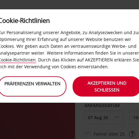
Cookie-Richtlinien
LOYALTY
SELF-SERVICES
EXTRAS
BUSINES
Zur Personalisierung unserer Angebote, zu Analysezwecken und zu
Optimierung Ihrer Erfahrung auf unserer Website benutzen wir
Cookies. Wir geben auch Daten an vertrauenswürdige Werbe- und
g
Analysepartner weiter. Weitere Informationen finden Sie in unsere
Cookie-Richtlinien
. Durch das Klicken auf AKZEPTIEREN erklären Sie
ABHOLEN VON
sich mit der Verwendung von Cookies einverstanden.
AKZEPTIEREN UND
PRÄFERENZEN VERWALTEN
SCHLIESSEN
Eine andere Rückgab
ANFANGSDATUM
Fahrer über 25