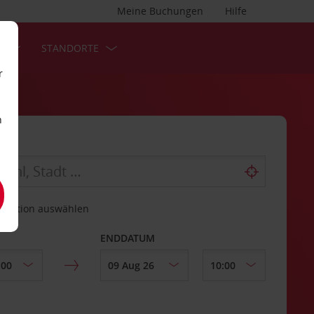
Meine Buchungen
Hilfe
S
STANDORTE
r
n
estation auswählen
ENDDATUM